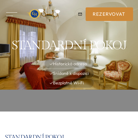
REZERVOVAT
STANDARDNÍ POKOJ
✓
Historická adresa
✓
Snídaně k dispozici
✓
Bezplatné Wi-Fi
STANDARDNÍ POKOJ