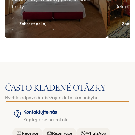
hosty.
Deluxe po
Zobrazit pokoj
Zobraz
ČASTO KLADENÉ OTÁZKY
Rychlé odpovědi k běžným detailům pobytu.
Kontaktujte nás
Zeptejte se na cokoli.
Recepce
Rezervace
WhatsApp