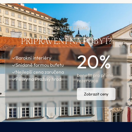
REZERVUJTE PŘÍMO
PŘIPRAVENI NA POBYT?
20
%
✓
Barokní interiéry
✓
Snídaně formou bufetu
✓
Nejlepší cena zaručena
benefit pro přímé
✓
Pěšky na Pražský hrad
rezervace
Zobrazit ceny