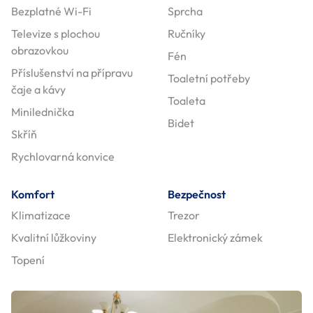
Bezplatné Wi-Fi
Sprcha
Televize s plochou
Ručníky
obrazovkou
Fén
Příslušenství na přípravu
Toaletní potřeby
čaje a kávy
Toaleta
Minilednička
Bidet
Skříň
Rychlovarná konvice
Komfort
Bezpečnost
Klimatizace
Trezor
Kvalitní lůžkoviny
Elektronický zámek
Topení