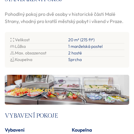
Pohodlný pokoj pro dvě osoby v historické části Malé
Strany, vhodný pro kratší městský pobyt i víkend v Praze.
Velikost
20 m² (215 ft²)
Lůžka
1 manželská postel
Max. obsazenost
2 hosté
Koupelna
Sprcha
Snídaně v ceně
Rezervovat nyní
VYBAVENÍ POKOJE
Vybavení
Koupelna