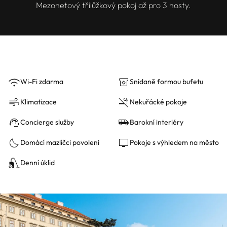
Mezonetový třílůžkový pokoj až pro 3 hosty.
Wi-Fi zdarma
Snídaně formou bufetu
Klimatizace
Nekuřácké pokoje
Concierge služby
Barokní interiéry
Domácí mazlíčci povoleni
Pokoje s výhledem na město
Denní úklid