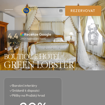
REZERVOVAT
4.4
Recenze Google
290+ hodnocení hostů
★ ★ ★ ★
BOUTIQUE HOTEL
GREEN LOBSTER
✓
Barokní interiéry
✓
Snídaně k dispozici
✓
Pěšky na Pražský hrad