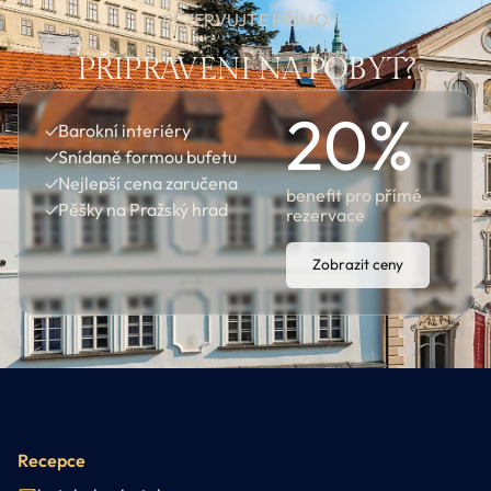
REZERVUJTE PŘÍMO
PŘIPRAVENI NA POBYT?
20
%
✓
Barokní interiéry
✓
Snídaně formou bufetu
✓
Nejlepší cena zaručena
benefit pro přímé
✓
Pěšky na Pražský hrad
rezervace
Zobrazit ceny
Recepce