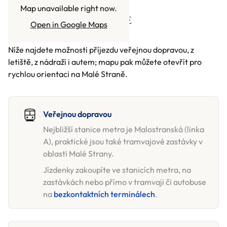
Map unavailable right now.
JAK SE K NÁM DOSTANETE
Open in Google Maps
Níže najdete možnosti příjezdu veřejnou dopravou, z
letiště, z nádraží i autem; mapu pak můžete otevřít pro
rychlou orientaci na Malé Straně.
Veřejnou dopravou
Nejbližší stanice metra je Malostranská (linka
A), praktické jsou také tramvajové zastávky v
oblasti Malé Strany.
Jízdenky zakoupíte ve stanicích metra, na
zastávkách nebo přímo v tramvaji či autobuse
na
bezkontaktních terminálech
.