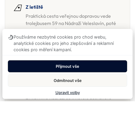
Z letiště
Praktická cesta veřejnou dopravou vede
trolejbusem 59 na Nádraží Veleslavín, poté
metrem A směrem na Malostranskou a
Používáme nezbytné cookies pro chod webu,
závěrečný úsek pěšky nebo tramvají.
analytické cookies pro jeho zlepšování a reklamní
Pokud cestujete s více zavazadly nebo
cookies pro měření kampaní.
přijíždíte později, bývá nejpohodlnější taxi
nebo privátní transfer.
Přijmout vše
Odmítnout vše
Z hlavního nádraží
Upravit volby
Z Hlavního nádraží se k hotelu dostanete
taxíkem nebo kombinací metra a tramvaje
směrem na Malou Stranu.