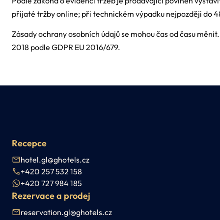
Podle zákona o evidenci tržeb je prodávající povinen vystav
přijaté tržby online; při technickém výpadku nejpozději do 4
Zásady ochrany osobních údajů se mohou čas od času měnit. 
2018 podle GDPR EU 2016/679.
Recepce
hotel.gl@ghotels.cz
+420 257 532 158
+420 727 984 185
Rezervace a prodej
reservation.gl@ghotels.cz