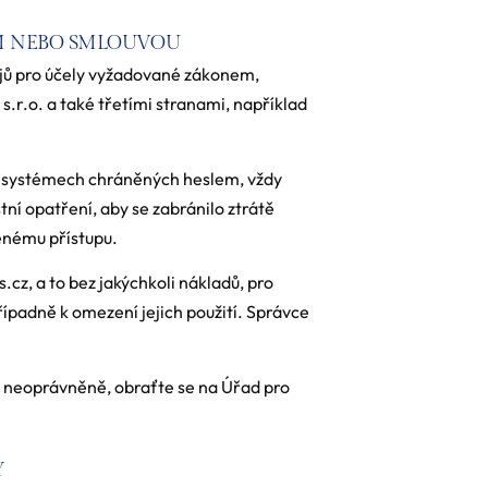
M NEBO SMLOUVOU
jů pro účely vyžadované zákonem,
.r.o. a také třetími stranami, například
h systémech chráněných heslem, vždy
ní opatření, aby se zabránilo ztrátě
ěnému přístupu.
cz, a to bez jakýchkoli nákladů, pro
řípadně k omezení jejich použití. Správce
 neoprávněně, obraťte se na Úřad pro
Y