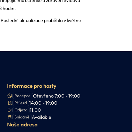
it kupujícímu účtenku a zároveň evidovat
8 hodin.
Poslední aktualizace proběhla v květnu
Informace pro hosty
Otevřeno 7:00 - 19:00
Recepce
14:00 - 19:00
Příjezd
11:00
Odjezd
Available
Snídaně
Naše adresa