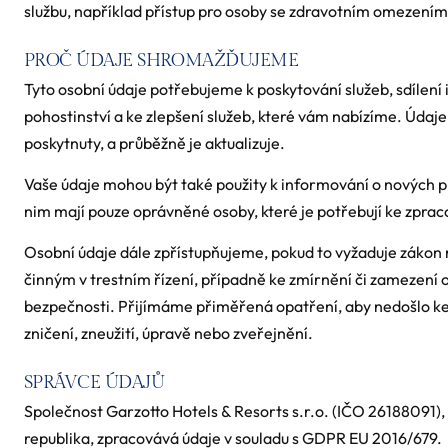
službu, například přístup pro osoby se zdravotním omezením
PROČ ÚDAJE SHROMAŽĎUJEME
Tyto osobní údaje potřebujeme k poskytování služeb, sdílení
pohostinství a ke zlepšení služeb, které vám nabízíme. Údaje
poskytnuty, a průběžně je aktualizuje.
Vaše údaje mohou být také použity k informování o nových p
nim mají pouze oprávněné osoby, které je potřebují ke zpraco
Osobní údaje dále zpřístupňujeme, pokud to vyžaduje zákon
činným v trestním řízení, případně ke zmírnění či zamezení
bezpečnosti. Přijímáme přiměřená opatření, aby nedošlo ke
zničení, zneužití, úpravě nebo zveřejnění.
SPRÁVCE ÚDAJŮ
Společnost Garzotto Hotels & Resorts s.r.o. (IČO 26188091),
republika, zpracovává údaje v souladu s GDPR EU 2016/679.