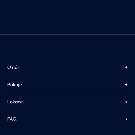
O nás
→
Pokoje
→
Lokace
→
FAQ
→