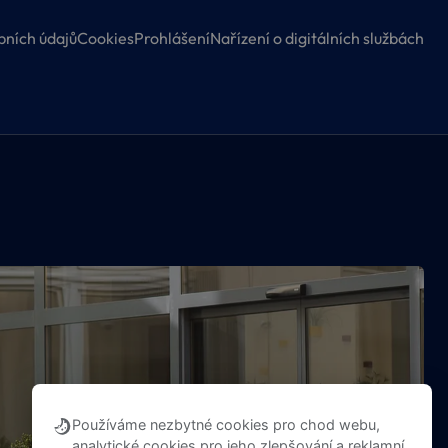
ních údajů
Cookies
Prohlášení
Nařízení o digitálních službách
Používáme nezbytné cookies pro chod webu,
analytické cookies pro jeho zlepšování a reklamní