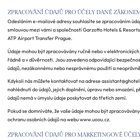
ZPRACOVÁNÍ ÚDAJŮ PRO ÚČELY DANÉ ZÁKONE
Odesláním e-mailové adresy souhlasíte se zpracováním úda
smlouvou mezi vámi a společností Garzotto Hotels & Resorts s
ATP Airport Transfer Prague.
Údaje mohou být zpracovávány ručně nebo v elektronickýc
řádně a v důvěrnosti. Jsou zavedena odpovídající bezpečnost
údajů, nezákonnému nebo nesprávnému použití a neoprávn
Kdykoli nás můžete kontaktovat na adrese assistant@ghotels.
nahlédnutí do údajů, jejich doplnění, úpravu nebo smazání, p
údajů nemá v úmyslu údaje poskytovat do třetích zemí.
Pokud se domníváte, že vaše údaje mohou být zpracovávány
ochranu osobních údajů na webu www.uoou.cz.
ZPRACOVÁNÍ ÚDAJŮ PRO MARKETINGOVÉ ÚČEL