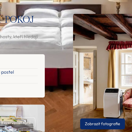
 POKOJ
sty, kteří hledají
 postel
Rezervovat nyní
Zobrazit fotografie