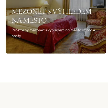
MEZONET S VÝHLEDEM
NA MĚSTO
Prostorný mezonet s výhledem na město až pro 4
hosty.