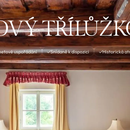
VÝ TŘÍLŮŽK
etové uspořádání
✓
Snídaně k dispozici
✓
Historická a