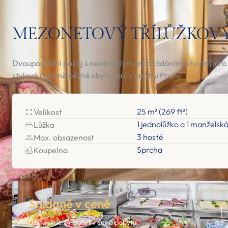
MEZONETOVÝ TŘÍLŮŽKOVÝ
Dvoupodlažní pokoj s neobvyklým uspořádáním, vhodný pro ho
stylové a méně běžné ubytování v centru Prahy.
25 m² (269 ft²)
Velikost
1 jednolůžko a 1 manželská
Lůžka
3 hosté
Max. obsazenost
Sprcha
Koupelna
Snídaně v ceně
Užijte si denní bufet v ceně pobytu