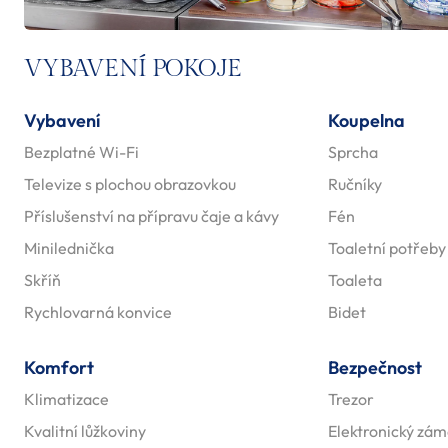
VYBAVENÍ POKOJE
Vybavení
Koupelna
Bezplatné Wi-Fi
Sprcha
Televize s plochou obrazovkou
Ručníky
Příslušenství na přípravu čaje a kávy
Fén
Minilednička
Toaletní potřeby
Skříň
Toaleta
Rychlovarná konvice
Bidet
Komfort
Bezpečnost
Klimatizace
Trezor
Kvalitní lůžkoviny
Elektronický zá