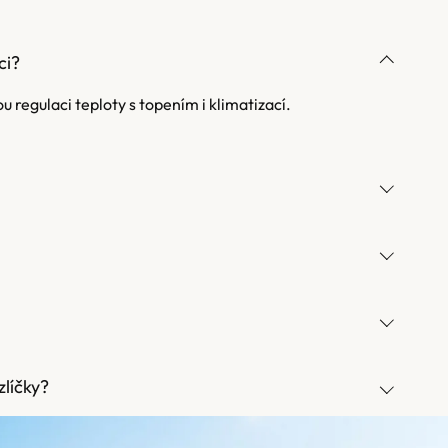
ci?
regulaci teploty s topením i klimatizací.
líčky?