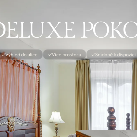
DELUXE POKO
✓
Výhled do ulice
✓
Více prostoru
✓
Snídaně k dispozici