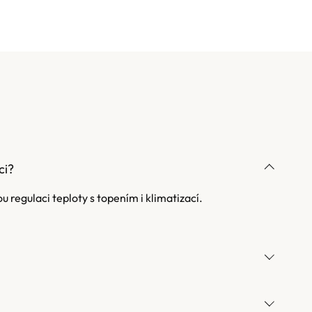
ci?
regulaci teploty s topením i klimatizací.