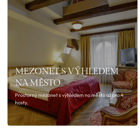
MEZONET S VÝHLEDEM
NA MĚSTO
Prostorný mezonet s výhledem na město až pro 4
hosty.