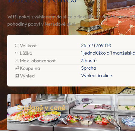
Větší pokoj s výhledem do ulice a flexibilním uspořádáním lů
pohodlný pobyt v Nerudově ulici.
25 m² (269 ft²)
Velikost
1 jednolůžko a 1 manželská
Lůžka
3 hosté
Max. obsazenost
Sprcha
Koupelna
Výhled do ulice
Výhled
Snídaně v ceně
Užijte si denní bufet v ceně pobytu