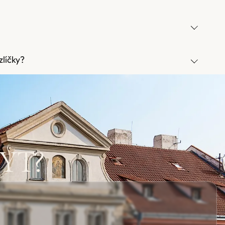
líčky?
YT?