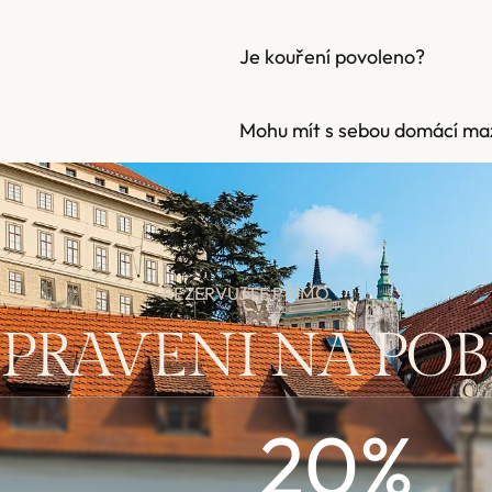
Je kouření povoleno?
Mohu mít s sebou domácí maz
REZERVUJTE PŘÍMO
IPRAVENI NA POB
20
%