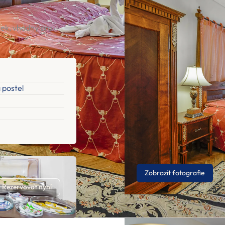
žek, vhodný pro
 postel
Zobrazit fotografie
Rezervovat nyní