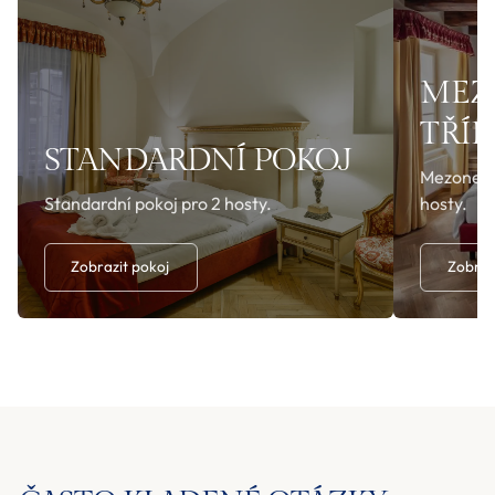
MEZ
TŘÍ
STANDARDNÍ POKOJ
Mezonetov
Standardní pokoj pro 2 hosty.
hosty.
Zobrazit pokoj
Zobraz