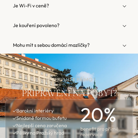
Je Wi-Fi v ceně?
Je kouření povoleno?
Mohu mít s sebou domácí mazlíčky?
REZERVUJTE PŘÍMO
PŘIPRAVENI NA POBYT?
20
%
✓
Barokní interiéry
✓
Snídaně formou bufetu
✓
Nejlepší cena zaručena
benefit pro přímé
✓
Pěšky na Pražský hrad
rezervace