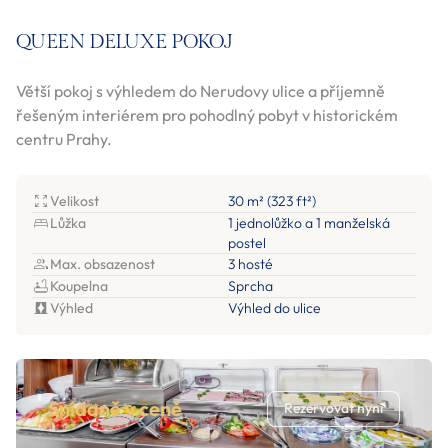
QUEEN DELUXE POKOJ
Větší pokoj s výhledem do Nerudovy ulice a příjemně
řešeným interiérem pro pohodlný pobyt v historickém
centru Prahy.
Velikost
30 m² (323 ft²)
Lůžka
1 jednolůžko a 1 manželská
postel
Max. obsazenost
3 hosté
Koupelna
Sprcha
Výhled
Výhled do ulice
Snídaně v ceně
Rezervovat nyní