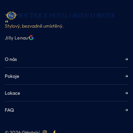
BOUTIQUE HOTEL GREEN LOBSTER
Stylový, bezvadně umístěný.
Jilly Lenau
·
O nás
→
Pokoje
→
Lokace
→
FAQ
→
© 2026 GHotels
|