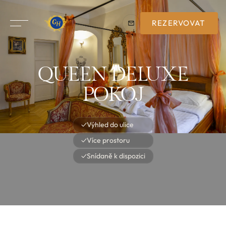
REZERVOVAT
QUEEN DELUXE
POKOJ
✓
Výhled do ulice
✓
Více prostoru
✓
Snídaně k dispozici